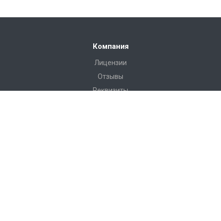
Компания
Лицензии
Отзывы
Реквизиты
Сервис
Доставка
Монтаж
Гарантия
Замер
Проект
Подготовка