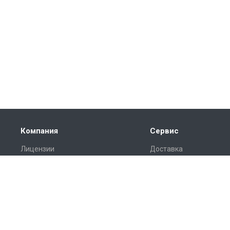
Компания
Сервис
Лицензии
Доставка
Отзывы
Монтаж
Реквизиты
Гарантия
Замер
Проект
Подготовка