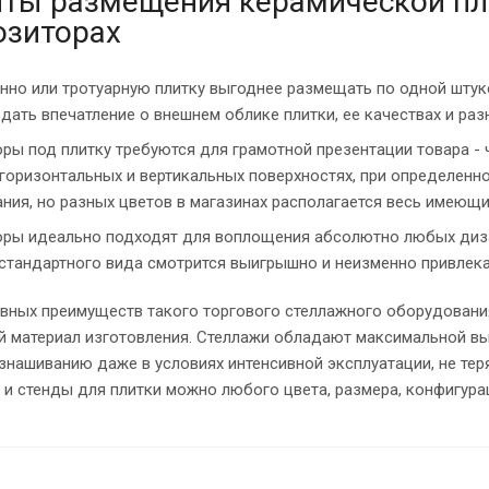
ты размещения керамической пл
озиторах
нно или тротуарную плитку выгоднее размещать по одной штуке
дать впечатление о внешнем облике плитки, ее качествах и ра
ры под плитку требуются для грамотной презентации товара - 
 горизонтальных и вертикальных поверхностях, при определенно
ния, но разных цветов в магазинах располагается весь имеющи
ры идеально подходят для воплощения абсолютно любых дизай
стандартного вида смотрится выигрышно и неизменно привлека
авных преимуществ такого торгового стеллажного оборудования
й материал изготовления. Стеллажи обладают максимальной вы
знашиванию даже в условиях интенсивной эксплуатации, не тер
и стенды для плитки можно любого цвета, размера, конфигура