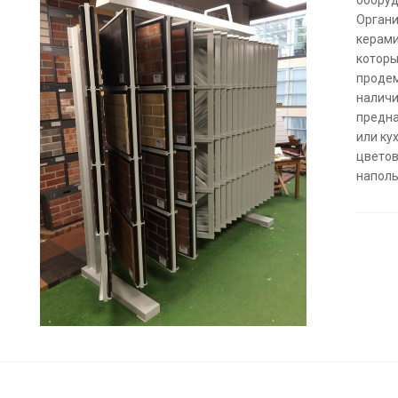
Органи
керами
которы
продем
наличи
предна
или ку
цветов
наполь