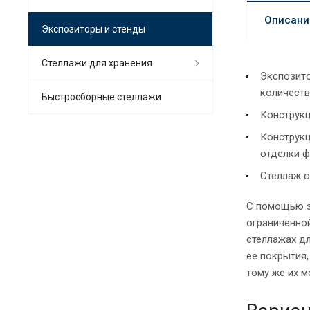
Описани
Экспозиторы и стенды
Стеллажи для хранения
Экспозито
количеств
Быстросборные стеллажи
Конструкц
Конструкц
отделки ф
Стеллаж о
С помощью э
ограниченно
стеллажах дл
ее покрытия,
тому же их м