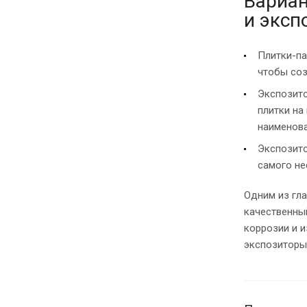
Вариан
и эксп
Плитки-па
чтобы соз
Экспозито
плитки на
наименова
Экспозито
самого не
Одним из гл
качественны
коррозии и и
экспозиторы 